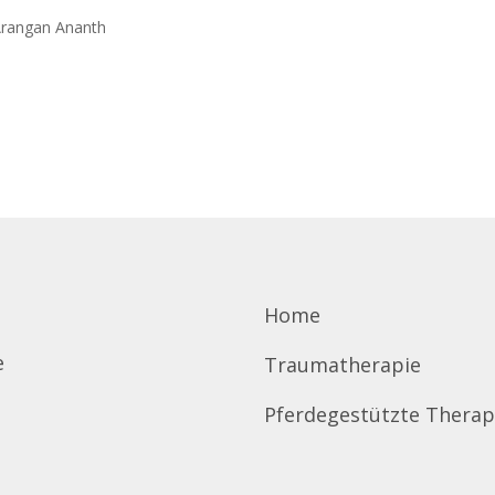
h
Arangan Ananth
Home
e
Traumatherapie
Pferdegestützte Therap