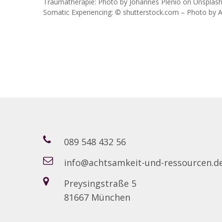
Traumatherapie: Photo by Johannes Plenio on Unsplas
Somatic Experiencing: © shutterstock.com – Photo by 
089 548 432 56
info@achtsamkeit-und-ressourcen.d
Preysingstraße 5
81667 München