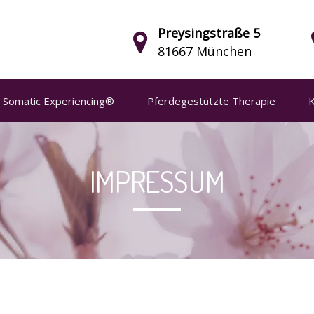
Preysingstraße 5
81667 München
Somatic Experiencing®
Pferdegestützte Therapie
K
IMPRESSUM